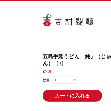
五島手延うどん「純」（じ
ん）［J］
¥320
数量
カートに入れる