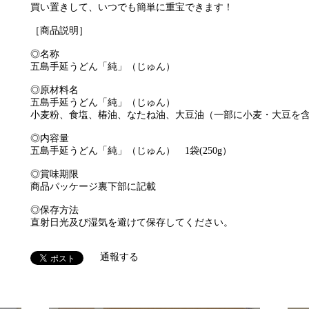
買い置きして、いつでも簡単に重宝できます！
［商品説明］
◎名称
五島手延うどん「純」（じゅん）
◎原材料名
五島手延うどん「純」（じゅん）
小麦粉、食塩、椿油、なたね油、大豆油（一部に小麦・大豆を
◎内容量
五島手延うどん「純」（じゅん） 1袋(250g）
◎賞味期限
商品パッケージ裏下部に記載
◎保存方法
直射日光及び湿気を避けて保存してください。
通報する