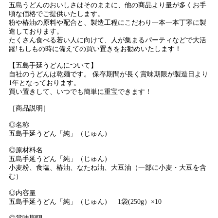
五島うどんのおいしさはそのままに、他の商品より量が多くお手
頃な価格でご提供いたします。
粉や椿油の原料や配合と、製造工程にこだわり一本一本丁寧に製
造しております。
たくさん食べる若い人に向けて、人が集まるパーティなどで大活
躍!もしもの時に備えての買い置きをお勧めいたします！
【五島手延うどんについて】
自社のうどんは乾麺です。 保存期間が長く賞味期限が製造日より
1年となっております。
買い置きして、いつでも簡単に重宝できます！
［商品説明］
◎名称
五島手延うどん「純」（じゅん）
◎原材料名
五島手延うどん「純」（じゅん）
小麦粉、食塩、椿油、なたね油、大豆油（一部に小麦・大豆を含
む）
◎内容量
五島手延うどん「純」（じゅん） 1袋(250g）×10