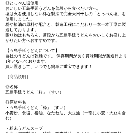
◎とっぺん塩使用
おいしい五島手延うどんを普段から食べたい方へ。
塩は火を使用しない稀な製法で完全天日干しの「とっぺん塩」を
使用しました。
粉や椿油の原料や配合と、製造工程にこだわり一本一本丁寧に製
造しております。
贈り物はもちろん、普段から五島手延うどんをおいしくお召し上
がりたい方へおすすめです。
【五島手延うどんについて】
自社のうどんは乾麺です。 保存期間が長く賞味期限が製造日より
1年となっております。
買い置きして、いつでも簡単に重宝できます！
［商品説明］
◎名称
五島手延うどん「粋」（すい）
◎原材料名
・五島手延うどん「粋」（すい）
小麦粉、食塩、椿油、なたね油、大豆油（一部に小麦・大豆を含
む）
・粉末うどんスープ