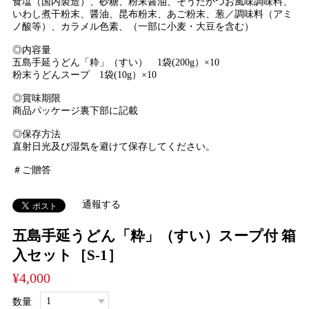
食塩（国内製造）、砂糖、粉末醤油、そうだかつお風味調味料、
いわし煮干粉末、醤油、昆布粉末、あご粉末、葱／調味料（アミ
ノ酸等）、カラメル色素、（一部に小麦・大豆を含む）
◎内容量
五島手延うどん「粋」（すい） 1袋(200g）×10
粉末うどんスープ 1袋(10g）×10
◎賞味期限
商品パッケージ裏下部に記載
◎保存方法
直射日光及び湿気を避けて保存してください。
＃ご贈答
通報する
五島手延うどん「粋」（すい）スープ付 箱
入セット［S-1］
¥4,000
数量