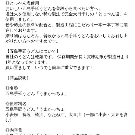
◎とっぺん塩使用
おいしい五島手延うどんを普段から食べたい方へ。
塩は火を使用しない稀な製法で完全天日干しの「とっぺん塩」を
使用しました。
粉や椿油の原料や配合と、製造工程にこだわり一本一本丁寧に製
造しております。
贈り物はもちろん、普段から五島手延うどんをおいしくお召し上
がりたい方へおすすめです。
【五島手延うどんについて】
自社のうどんは乾麺です。 保存期間が長く賞味期限が製造日より
1年となっております。
買い置きして、いつでも簡単に重宝できます！
［商品説明］
◎名称
五島手延うどん「うまかっちょ」
◎原材料名
五島手延うどん「うまかっちょ」
小麦粉、食塩、椿油、なたね油、大豆油（一部に小麦・大豆を含
む）
◎内容量